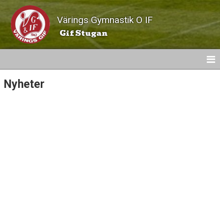
Värings Gymnastik O IF
Gif Stugan
Nyheter
NYHETER
KALENDER
PRISER
KONTAKT
BILDGALLERI
DOKUMENT