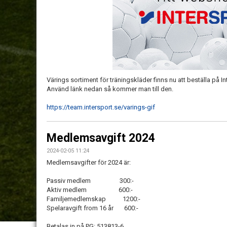
Värings sortiment för träningskläder finns nu att beställa på I
Använd länk nedan så kommer man till den.
https://team.intersport.se/varings-gif
Medlemsavgift 2024
2024-02-05 11:24
Medlemsavgifter för 2024 är:
Passiv medlem 300:-
Aktiv medlem 600:-
Familjemedlemskap 1200:-
Spelaravgift from 16 år 600:-
Betalas in på PG: 513813-6