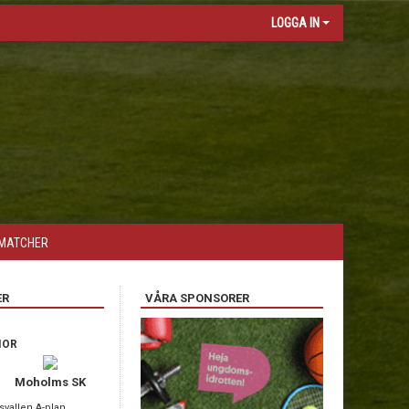
LOGGA IN
MATCHER
ER
VÅRA SPONSORER
IOR
Moholms SK
svallen A-plan