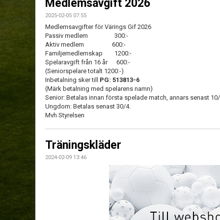
Medlemsavgift 2026
2025-02-05 07:55
Medlemsavgifter för Värings Gif 2026
Passiv medlem 300:-
Aktiv medlem 600:-
Familjemedlemskap 1200:-
Spelaravgift från 16 år 600:-
(Seniorspelare totalt 1200:-)
Inbetalning sker till
PG: 513813-6
(Märk betalning med spelarens namn)
Senior: Betalas innan första spelade match, annars senast 10
Ungdom: Betalas senast 30/4.
Mvh Styrelsen
Träningskläder
2024-02-09 13:46