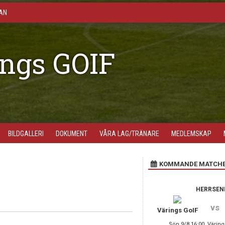
AN
ngs GOIF
BILDGALLERI
DOKUMENT
VÅRA LAG/TRÄNARE
MEDLEMSKAP
KOMMANDE MATCH
HERRSEN
vs
Värings GoIF
Sön 9/8 16:00, Väring