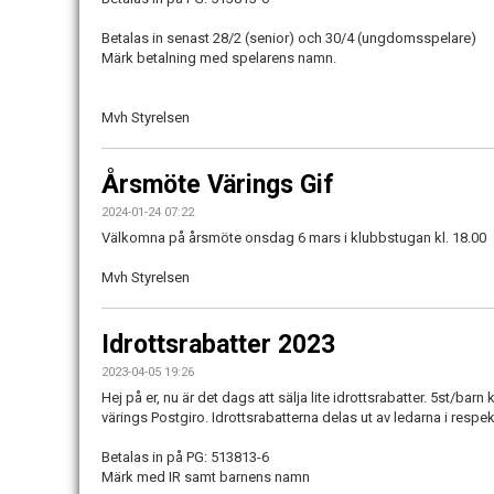
Betalas in senast 28/2 (senior) och 30/4 (ungdomsspelare)
Märk betalning med spelarens namn.
Mvh Styrelsen
Årsmöte Värings Gif
2024-01-24 07:22
Välkomna på årsmöte onsdag 6 mars i klubbstugan kl. 18.00
Mvh Styrelsen
Idrottsrabatter 2023
2023-04-05 19:26
Hej på er, nu är det dags att sälja lite idrottsrabatter. 5st/bar
värings Postgiro. Idrottsrabatterna delas ut av ledarna i respek
Betalas in på PG: 513813-6
Märk med IR samt barnens namn