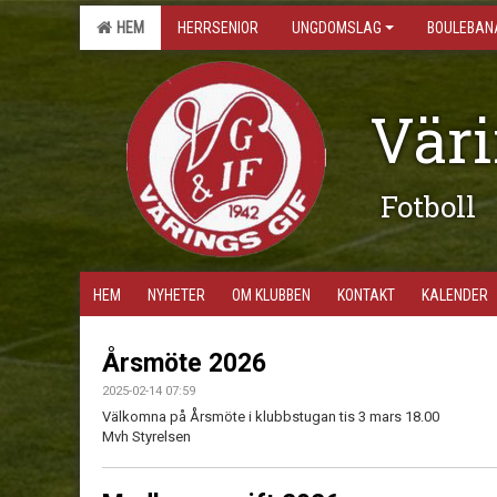
HEM
HERRSENIOR
UNGDOMSLAG
BOULEBAN
Väri
Fotboll
HEM
NYHETER
OM KLUBBEN
KONTAKT
KALENDER
Årsmöte 2026
2025-02-14 07:59
Välkomna på Årsmöte i klubbstugan tis 3 mars 18.00
Mvh Styrelsen