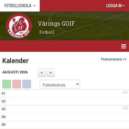
FOTBOLLSSKOLA
LOGGA IN
Värings GOIF
Fotboll
HEM
Kalender
Prenumerera >>
NYHETER
AUGUSTI 2026
KALENDER
v.31
01
MATCHER
02
TRUPPEN
v.32
03
04
BILDGALLERI
05