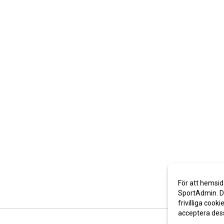
För att hemsid
SportAdmin. De
frivilliga cooki
acceptera des