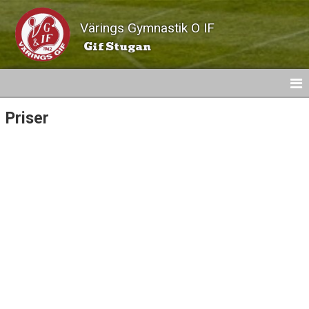
Värings Gymnastik O IF
Gif Stugan
Priser
NYHETER
KALENDER
PRISER
KONTAKT
BILDGALLERI
DOKUMENT