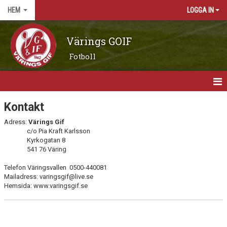
HEM
LOGGA IN
Värings GOIF
Fotboll
HEM
Kontakt
Adress:
Värings Gif
NYHETER
c/o Pia Kraft Karlsson
Kyrkogatan 8
OM KLUBBEN
541 76 Väring
KONTAKT
Telefon Väringsvallen 0500-440081
Mailadress: varingsgif@live.se
Hemsida: www.varingsgif.se
KALENDER
BILDGALLERI