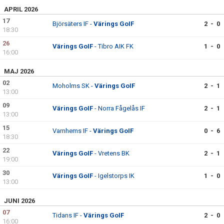
DOKUMENT
APRIL 2026
17
Björsäters IF -
Värings GoIF
2 - 0
KONTAKT
18:30
26
Värings GoIF
- Tibro AIK FK
1 - 0
16:00
MAJ 2026
02
Moholms SK -
Värings GoIF
2 - 1
13:00
09
Värings GoIF
- Norra Fågelås IF
2 - 1
13:00
15
Varnhems IF -
Värings GoIF
0 - 6
18:30
22
Värings GoIF
- Vretens BK
2 - 1
19:00
30
Värings GoIF
- Igelstorps IK
1 - 0
13:00
JUNI 2026
07
Tidans IF -
Värings GoIF
2 - 0
16:00