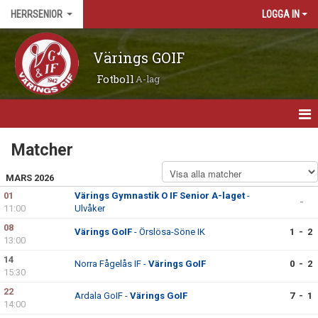
HERRSENIOR
LOGGA IN
Värings GOIF
Fotboll
A-lag
HEM
Matcher
NYHETER
MARS 2026
01
Värings Gymnastik O IF Senior A-laget
-
-
MATCHER
11:00
Ulvåker
08
Värings GoIF
- Örslösa-Söne IK
1 - 2
KALENDER
13:00
14
Norra Fågelås IF -
Värings GoIF
0 - 2
TRUPPEN
15:30
22
BILDGALLERI
Ardala GoIF -
Värings GoIF
7 - 1
14:00