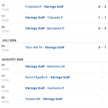
14
Fröjereds IF -
Värings GoIF
0 - 2
16:00
17
Värings GoIF
- Tidavads IF
1 - 1
19:00
26
Värings GoIF
- Björsäters IF
0 - 3
19:00
JULI 2026
03
Tibro AIK FK -
Värings GoIF
3 - 1
19:00
AUGUSTI 2026
09
Värings GoIF
- Moholms SK
-
16:00
12
Norra Fågelås IF -
Värings GoIF
-
19:00
22
Värings GoIF
- Varnhems IF
-
13:00
26
Vretens BK -
Värings GoIF
-
18:30