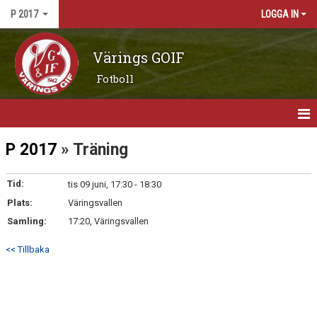
P 2017
LOGGA IN
Värings GOIF
Fotboll
HEM
P 2017
» Träning
NYHETER
Tid:
tis 09 juni, 17:30 - 18:30
Plats:
KALENDER
Väringsvallen
Samling:
17:20, Väringsvallen
MATCHER
<< Tillbaka
TRUPPEN
BILDGALLERI