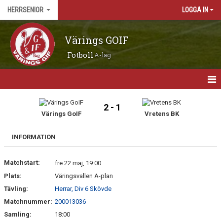
HERRSENIOR
LOGGA IN
Värings GOIF
Fotboll
A-lag
HEM
2 - 1
Värings GoIF
Vretens BK
NYHETER
INFORMATION
MATCHER
Matchstart:
KALENDER
fre 22 maj, 19:00
Plats:
Väringsvallen A-plan
TRUPPEN
Tävling:
Herrar, Div 6 Skövde
Matchnummer:
200013036
BILDGALLERI
Samling:
18:00