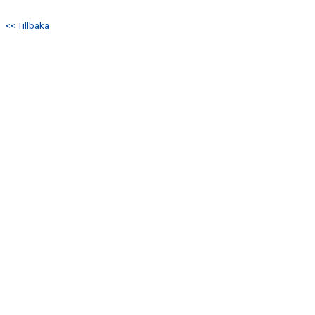
DOKUMENT
<< Tillbaka
KONTAKT