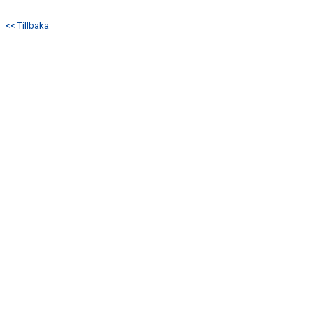
DOKUMENT
<< Tillbaka
KONTAKT