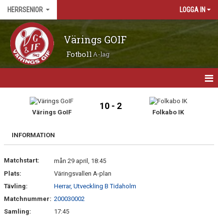
HERRSENIOR
LOGGA IN
Värings GOIF
Fotboll
A-lag
HEM
10 - 2
Värings GoIF
Folkabo IK
NYHETER
INFORMATION
MATCHER
Matchstart:
KALENDER
mån 29 april, 18:45
Plats:
Väringsvallen A-plan
TRUPPEN
Tävling:
Herrar, Utveckling B Tidaholm
Matchnummer:
200030002
BILDGALLERI
Samling:
17:45