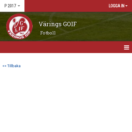
P 2017
LOGGA IN
Värings GOIF
Fotboll
HEM
<< Tillbaka
NYHETER
KALENDER
MATCHER
TRUPPEN
BILDGALLERI