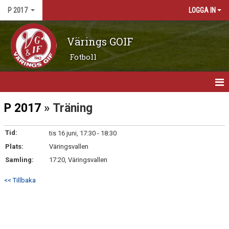
P 2017
LOGGA IN
Värings GOIF
Fotboll
HEM
P 2017
» Träning
NYHETER
Tid:
tis 16 juni, 17:30 - 18:30
Plats:
KALENDER
Väringsvallen
Samling:
17:20, Väringsvallen
MATCHER
<< Tillbaka
TRUPPEN
BILDGALLERI