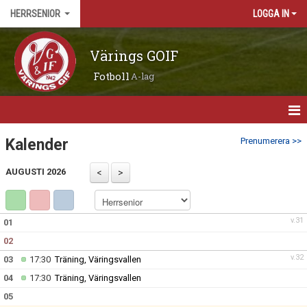
HERRSENIOR
LOGGA IN
Värings GOIF
Fotboll
A-lag
HEM
Kalender
Prenumerera >>
NYHETER
AUGUSTI 2026
MATCHER
v.31
01
KALENDER
02
TRUPPEN
v.32
03
17:30
Träning, Väringsvallen
04
17:30
Träning, Väringsvallen
BILDGALLERI
05