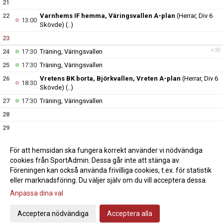
21
22
Varnhems IF hemma, Väringsvallen A-plan
(Herrar, Div 6
13:00
Skövde)
(..)
23
v.35
24
17:30
Träning, Väringsvallen
25
17:30
Träning, Väringsvallen
26
Vretens BK borta, Björkvallen, Vreten A-plan
(Herrar, Div 6
18:30
Skövde)
(..)
27
17:30
Träning, Väringsvallen
28
29
30
För att hemsidan ska fungera korrekt använder vi nödvändiga
v.36
31
17:30
Träning, Väringsvallen
cookies från SportAdmin. Dessa går inte att stänga av.
Föreningen kan också använda frivilliga cookies, t.ex. för statistik
eller marknadsföring. Du väljer själv om du vill acceptera dessa.
Anpassa dina val
Cookie-inställningar
Gå till Webbversion
Acceptera nödvändiga
Acceptera alla