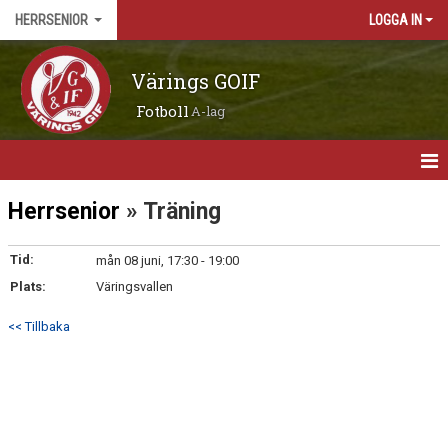
HERRSENIOR
LOGGA IN
Värings GOIF
Fotboll
A-lag
HEM
Herrsenior
» Träning
NYHETER
Tid:
mån 08 juni, 17:30 - 19:00
Plats:
MATCHER
Väringsvallen
<< Tillbaka
KALENDER
TRUPPEN
BILDGALLERI