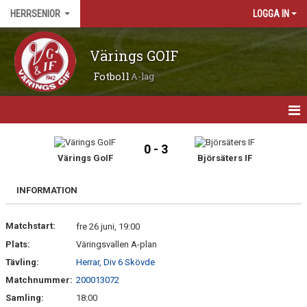
HERRSENIOR
LOGGA IN
Värings GOIF
Fotboll
A-lag
HEM
0 - 3
Värings GoIF
Björsäters IF
NYHETER
INFORMATION
MATCHER
Matchstart:
KALENDER
fre 26 juni, 19:00
Plats:
Väringsvallen A-plan
TRUPPEN
Tävling:
Herrar, Div 6 Skövde
Matchnummer:
200013072
BILDGALLERI
Samling:
18:00