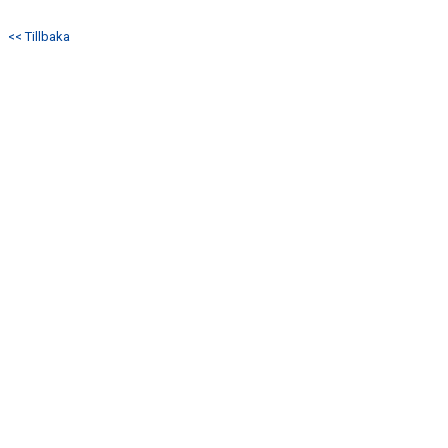
DOKUMENT
<< Tillbaka
KONTAKT