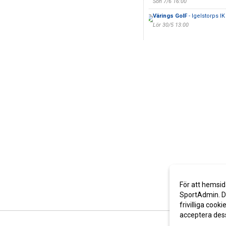
Sön 7/6 16:00
Värings GoIF
- Igelstorps IK
Lör 30/5 13:00
För att hemsid
SportAdmin. De
frivilliga cooki
acceptera des