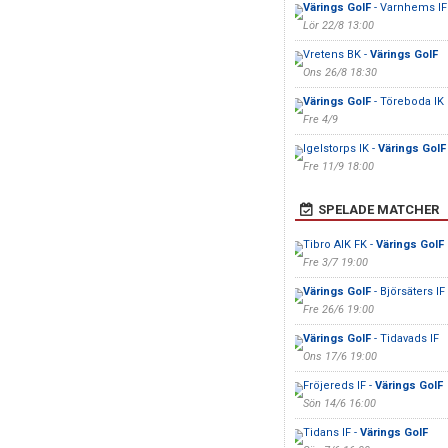
Värings GoIF
- Varnhems IF
Lör 22/8 13:00
Vretens BK -
Värings GoIF
Ons 26/8 18:30
Värings GoIF
- Töreboda IK
Fre 4/9
Igelstorps IK -
Värings GoIF
Fre 11/9 18:00
SPELADE MATCHER
Tibro AIK FK -
Värings GoIF
Fre 3/7 19:00
Värings GoIF
- Björsäters IF
Fre 26/6 19:00
Värings GoIF
- Tidavads IF
Ons 17/6 19:00
Fröjereds IF -
Värings GoIF
Sön 14/6 16:00
Tidans IF -
Värings GoIF