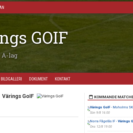
AN
ngs GOIF
A-lag
BILDGALLERI
DOKUMENT
KONTAKT
Värings GoIF
KOMMANDE MATCH
Värings GoIF
- Moholms SK
Sön 9/8 16:00
Norra Fågelås IF -
Värings G
Ons 12/8 19:00