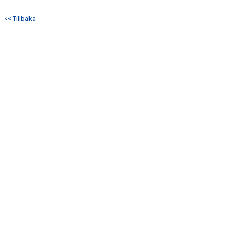
DOKUMENT
<< Tillbaka
VÅRA LAG/TRÄNARE
MEDLEMSKAP
MATCHER