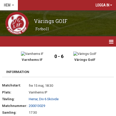
HEM
LOGGA IN
Värings GOIF
Fotboll
HEM
0 - 6
Varnhems IF
Värings GoIF
NYHETER
INFORMATION
OM KLUBBEN
Matchstart:
KONTAKT
fre 15 maj, 18:30
Plats:
Varnhems IP
KALENDER
Tävling:
Herrar, Div 6 Skövde
Matchnummer:
200013029
BILDGALLERI
Samling:
17:30