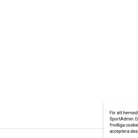
För att hemsid
SportAdmin. De
frivilliga cooki
acceptera des