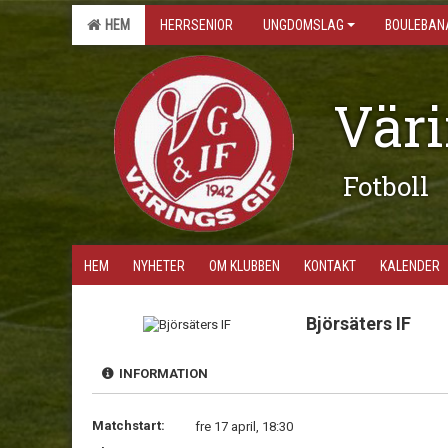
HEM
HERRSENIOR
UNGDOMSLAG
BOULEBAN
Väri
Fotboll
HEM
NYHETER
OM KLUBBEN
KONTAKT
KALENDER
Björsäters IF
INFORMATION
Matchstart:
fre 17 april, 18:30