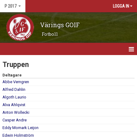
P 2017
LOGGA IN
Värings GOIF
Fotboll
HEM
Truppen
NYHETER
Deltagare
Abbe Verngren
KALENDER
Alfred Dahlin
Algoth Laurio
MATCHER
Alva Ahlqvist
Anton Wollecki
TRUPPEN
Casper Andre
BILDGALLERI
Eddy Momark Leijon
Edwin Holmström